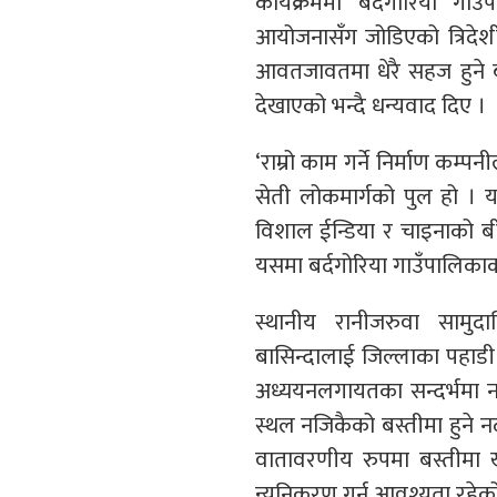
कार्यक्रममा बर्दगोरिया गाउँ
आयोजनासँग जोडिएको त्रिदेशी
आवतजावतमा धेरै सहज हुने ब
देखाएको भन्दै धन्यवाद दिए ।
‘राम्रो काम गर्ने निर्माण कम्प
सेती लोकमार्गको पुल हो । य
विशाल ईन्डिया र चाइनाको ब
यसमा बर्दगोरिया गाउँपालिकाक
स्थानीय रानीजरुवा सामुदा
बासिन्दालाई जिल्लाका पहाडी 
अध्ययनलगायतका सन्दर्भमा नाग
स्थल नजिकैको बस्तीमा हुने 
वातावरणीय रुपमा बस्तीमा ख
न्युनिकरण गर्न आवश्यता रहे