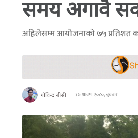
समय अगावै सक्न
अहिलेसम्म आयोजनाको ७५ प्रतिशत काम 
१७ श्रावण २०८०, बुधबार
गोविन्द बीसी