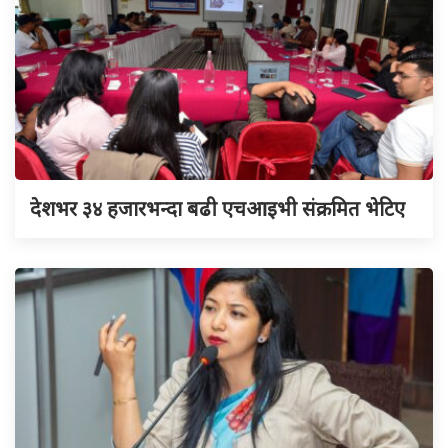
देशभर ३४ हजारभन्दा बढी एचआइभी संक्रमित भेटिए