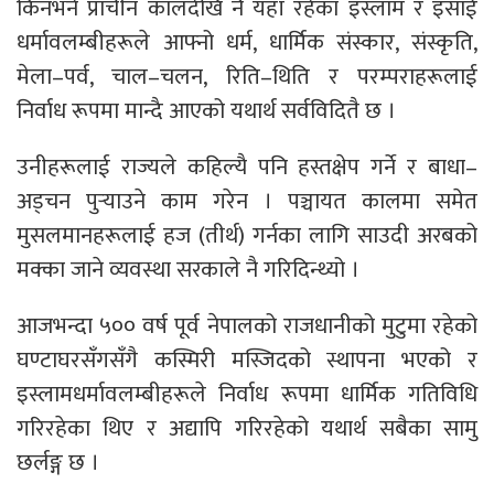
किनभने प्राचीन कालदेखि नै यहाँ रहेका इस्लाम र इसाई
धर्मावलम्बीहरूले आफ्नो धर्म, धार्मिक संस्कार, संस्कृति,
मेला–पर्व, चाल–चलन, रिति–थिति र परम्पराहरूलाई
निर्वाध रूपमा मान्दै आएको यथार्थ सर्वविदितै छ ।
उनीहरूलाई राज्यले कहिल्यै पनि हस्तक्षेप गर्ने र बाधा–
अड्चन पुर्‍याउने काम गरेन । पञ्चायत कालमा समेत
मुसलमानहरूलाई हज (तीर्थ) गर्नका लागि साउदी अरबको
मक्का जाने व्यवस्था सरकाले नै गरिदिन्थ्यो ।
आजभन्दा ५०० वर्ष पूर्व नेपालको राजधानीको मुटुमा रहेको
घण्टाघरसँगसँगै कस्मिरी मस्जिदको स्थापना भएको र
इस्लामधर्मावलम्बीहरूले निर्वाध रूपमा धार्मिक गतिविधि
गरिरहेका थिए र अद्यापि गरिरहेको यथार्थ सबैका सामु
छर्लङ्ग छ ।