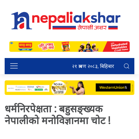
२१ श्रावण २०८३, बिहिबार
धर्मनिरपेक्षता : बहुसङ्ख्यक
नेपालीको मनोविज्ञानमा चोट !