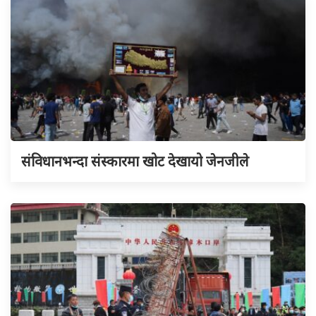
संविधानभन्दा संस्कारमा खोट देखायो जेनजीले