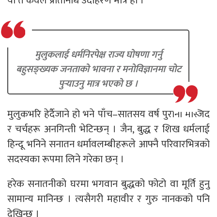
यो त केवल प्रतिनिधि उदाहरण मात्र हो ।
मुलुकलाई धर्मनिरपेक्ष राज्य घोषणा गर्नु
बहुसङ्ख्यक जनताको भावना र मनोविज्ञानमा चोट
पुर्‍याउनु मात्र भएको छ ।
मुलुकभरि हेर्दैजाने हो भने पाँच–सातसय वर्ष पुराना मस्जिद
र चर्चहरू अनगिन्ती भेटिन्छन् । जैन, बुद्ध र शिख धर्मलाई
हिन्दू भनिने सनातन धर्मावलम्बीहरूले आफ्नै परिवारभित्रको
सदस्यका रूपमा लिने गरेका छन् ।
हरेक सनातनीको घरमा भगवान बुद्धको फोटो वा मूर्ति हुनु
सामान्य मानिन्छ । त्यसैगरी महावीर र गुरु नानकको पनि
देखिन्छ ।