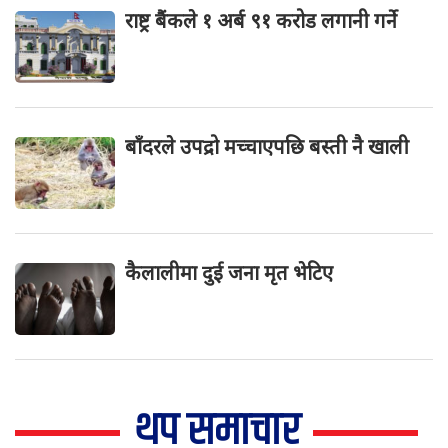
राष्ट्र बैंकले १ अर्ब ९१ करोड लगानी गर्ने
बाँदरले उपद्रो मच्चाएपछि बस्ती नै खाली
कैलालीमा दुई जना मृत भेटिए
थप समाचार