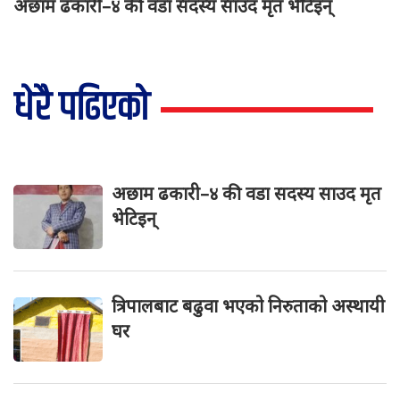
अछाम ढकारी–४ की वडा सदस्य साउद मृत भेटिइन्
धेरै पढिएको
अछाम ढकारी–४ की वडा सदस्य साउद मृत
भेटिइन्
त्रिपालबाट बढुवा भएको निरुताको अस्थायी
घर