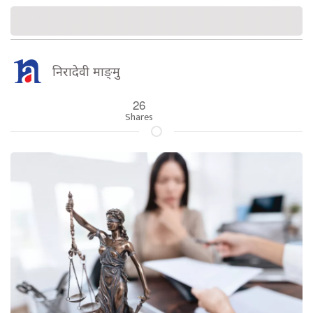
निरादेवी माङ्‍मु
26
Shares