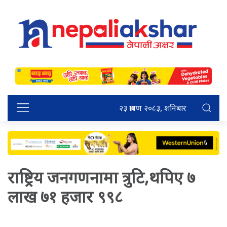
२३ श्रावण २०८३, शनिबार
राष्ट्रिय जनगणनामा त्रुटि,थपिए ७
लाख ७१ हजार ९९८