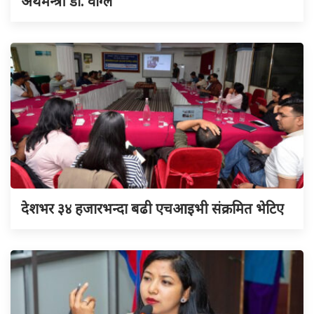
अर्थमन्त्री डा. वाग्ले
देशभर ३४ हजारभन्दा बढी एचआइभी संक्रमित भेटिए