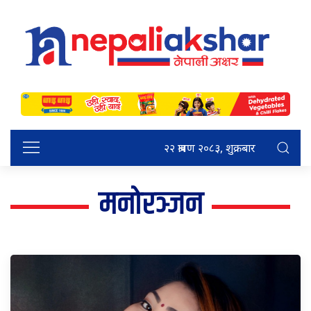
२२ श्रावण २०८३, शुक्रबार
मनोरञ्जन