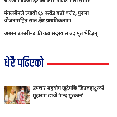
षोडशा माविको ६४ औं अभिभावक भेला सम्पन्न
मंगलसेनले ल्यायो ६४ करोड बढी बजेट, पुराना
योजनासहित सात क्षेत्र प्राथमिकतामा
अछाम ढकारी–४ की वडा सदस्य साउद मृत भेटिइन्
धेरै पढिएको
उपचार सहयोग जुटेपछि जितबहादुरको
मुहारमा छायो ‘मन्द मुस्कान’