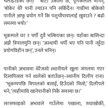
चलाइरहेका छन्। ‘बाटो उकालो छ,’ पूर्णकलाले भनिन्,
‘बोकेर धेरै पानी ल्याउन पनि सकिँदैन। गाग्रीमा बोकेको
पानीले आफू प्रयोग गर्ने कि पशुचौपायालाई खुवाउने ? बढो
समस्या भयो।’
भूकम्पले घर र चर्पी दुवै भत्किएका छन्। यहाँका बासिन्दा
अझै त्रिपालमुनि छन्। ‘अस्थायी चर्पी भए पनि पानी नहुँदा
प्रयोगविहीन छन्’, उनले भनिन्।
पानीको अभावमा धेरैजसो स्थानीयले खुला जंगलमा गएर
दिसापिसाव गर्न थालेको बताउँछन्–स्थानीय दिलीप राना।
‘भूकम्पपछि त्रिपालको बसाई, हिउँदको चिसो,’ दिलीपले
भने, ‘त्यहीमाथि खानेपानीको निकै समस्या छ।’
सरसफाइको अभावले गाउँलेमा पखाला, रुघाखोकी,