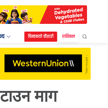
न्य
चिन्तनको चौतारी
राशिफल
हटाउन माग