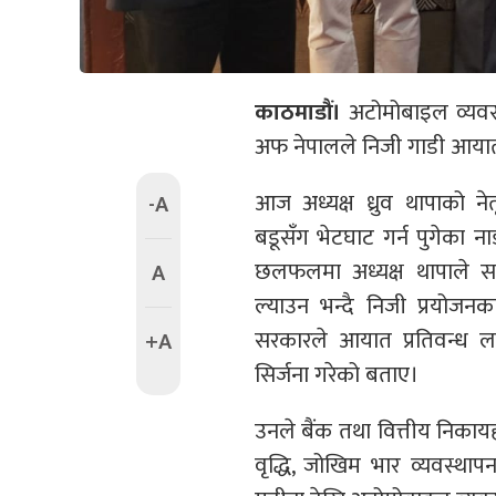
काठमाडौं।
अटोमोबाइल व्यव
अफ नेपालले निजी गाडी आयातम
आज अध्यक्ष ध्रुव थापाको नेतृत
-A
बडूसँग भेटघाट गर्न पुगेका ना
छलफलमा अध्यक्ष थापाले सरक
A
ल्याउन भन्दै निजी प्रयोज
सरकारले आयात प्रतिवन्ध ल
+A
सिर्जना गरेको बताए।
उनले बैंक तथा वित्तीय निक
वृद्धि, जोखिम भार व्यवस्था