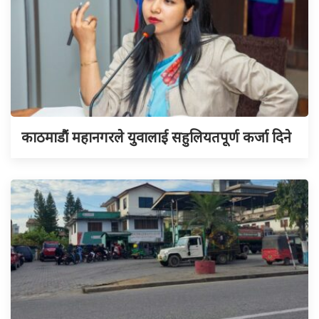
काठमाडौं महानगरले युवालाई सहुलियतपूर्ण कर्जा दिने