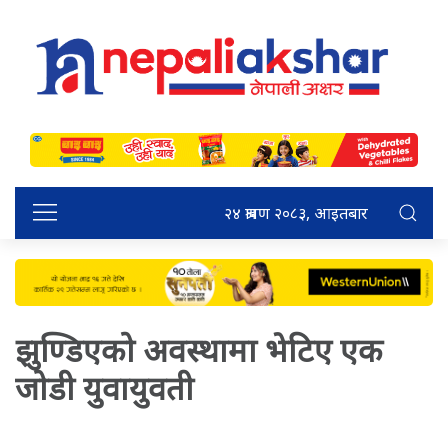
२४ श्रावण २०८३, आइतबार
झुण्डिएको अवस्थामा भेटिए एक
जोडी युवायुवती