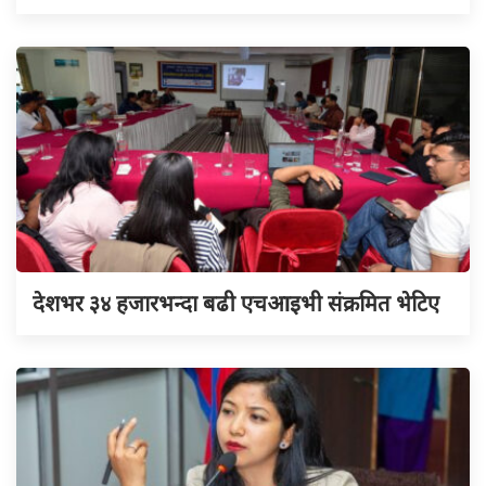
देशभर ३४ हजारभन्दा बढी एचआइभी संक्रमित भेटिए