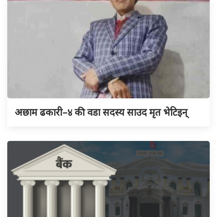
अछाम ढकारी–४ की वडा सदस्य साउद मृत भेटिइन्