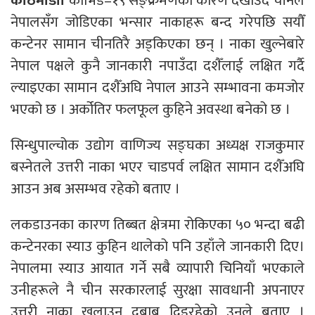
काठमाडौं।
कोभिड–१९ सङ्क्रमणको कारण देखाउँदै चीनले
नेपालसँग जोडिएका भन्सार नाकाहरू बन्द गरेपछि सयौँ
कन्टेनर सामान चीनतिरै अड्किएका छन् । नाका खुल्नेबारे
नेपाल पक्षले कुनै जानकारी नपाउँदा दशैँलाई लक्षित गर्दै
ल्याइएका सामान दशैँअघि नेपाल आउने सम्भावना कमजोर
भएको छ । अर्कोतिर फलफूल कुहिने अवस्था बनेको छ ।
सिन्धुपाल्चोक उद्योग वाणिज्य सङ्घका अध्यक्ष राजकुमार
बस्नेतले उत्तरी नाका भएर चाडपर्व लक्षित सामान दशैँअघि
आउन अब असम्भव रहेको बताए ।
लकडाउनका कारण तिब्बत क्षेत्रमा रोकिएका ५० भन्दा बढी
कन्टेनरका स्याउ कुहिन थालेको पनि उहाँले जानकारी दिए।
नेपालमा स्याउ आयात गर्ने सबै व्यापारी चिनियाँ भएकाले
उनीहरूले नै चीन सरकारलाई सुरक्षा सावधानी अपनाएर
उत्तरी नाका खुलाउन दबाब दिइरहेको उनले बताए ।