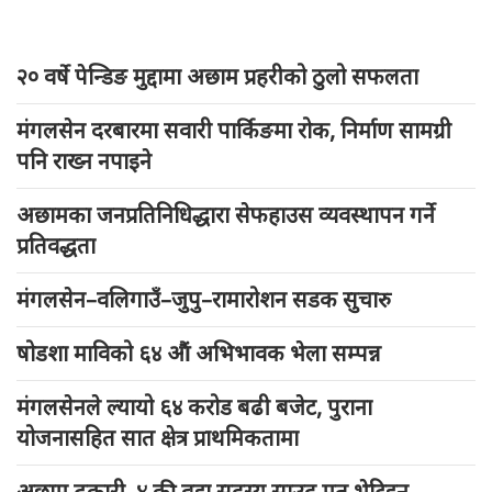
२० वर्षे पेन्डिङ मुद्दामा अछाम प्रहरीको ठुलो सफलता
मंगलसेन दरबारमा सवारी पार्किङमा रोक, निर्माण सामग्री
पनि राख्न नपाइने
अछामका जनप्रतिनिधिद्धारा सेफहाउस व्यवस्थापन गर्ने
प्रतिवद्धता
मंगलसेन–वलिगाउँ–जुपु–रामारोशन सडक सुचारु
षोडशा माविको ६४ औं अभिभावक भेला सम्पन्न
मंगलसेनले ल्यायो ६४ करोड बढी बजेट, पुराना
योजनासहित सात क्षेत्र प्राथमिकतामा
अछाम ढकारी–४ की वडा सदस्य साउद मृत भेटिइन्