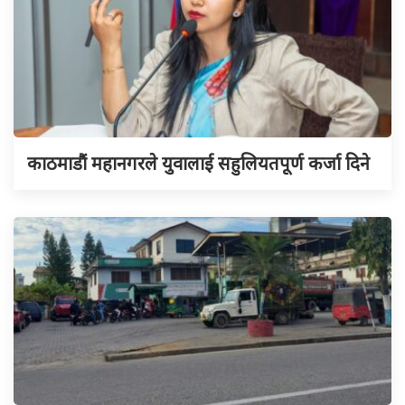
काठमाडौं महानगरले युवालाई सहुलियतपूर्ण कर्जा दिने