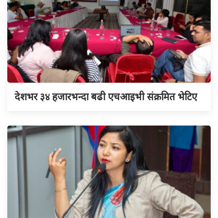
देशभर ३४ हजारभन्दा बढी एचआइभी संक्रमित भेटिए