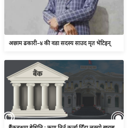
अछाम ढकारी–४ की वडा सदस्य साउद मृत भेटिइन्
बैंकहरुमा बेथिति : ऋण तिर्न कर्जा दिँदा लुक्यो खराब