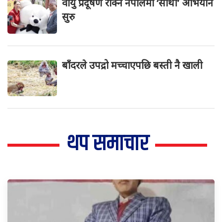
वायु प्रदूषण रोक्न नेपालमा ‘साथी’ अभियान
सुरु
बाँदरले उपद्रो मच्चाएपछि बस्ती नै खाली
थप समाचार