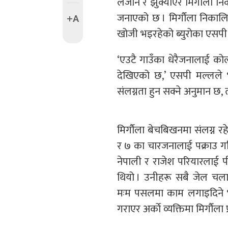
लैजाने र झुक्याएर मिर्गौला नि
जनाएको छ । मिर्गौला निकाल
+A
खोजी भइरहेको ब्युरोका एसपी
‘एउटै गाउँका धेरैजनालाई कोलक
देखिएको छ,’ एसपी मल्लले भ
संलग्नता हुन सक्ने अनुमान छ,
मिर्गौला बेचबिखनमा संलग्न र
र ७ का चारजनालाई पक्राउ गरिस
नेपाली र राजेश परियारलाई 
थियो । उनीहरू सबै जेल चल
मःम पसलमा काम लगाइदिने भन्
गराएर अर्काे व्यक्तिमा मिर्गौल