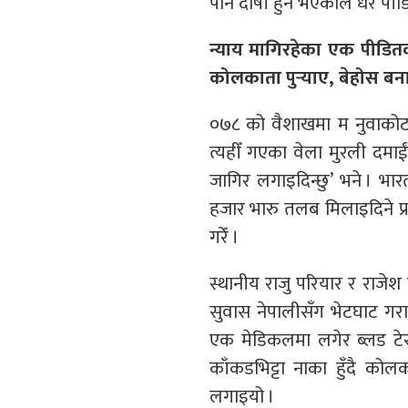
पनि दोषी हुने भएकाले धेरै पी
न्याय मागिरहेका एक पीडित
कोलकाता पुर्‍याए, बेहोस बन
०७८ को वैशाखमा म नुवाकोटक
त्यहीँ गएका वेला मुरली दमाई
जागिर लगाइदिन्छु’ भने । 
हजार भारु तलब मिलाइदिने प्रस
गरेँ ।
स्थानीय राजु परियार र राजेश 
सुवास नेपालीसँग भेटघाट गराए
एक मेडिकलमा लगेर ब्लड टेस्
काँकडभिट्टा नाका हुँदै कोलका
लगाइयो ।