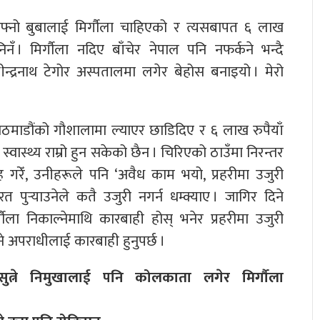
आफ्नो बुबालाई मिर्गौला चाहिएको र त्यसबापत ६ लाख
निनँ । मिर्गौला नदिए बाँचेर नेपाल पनि नफर्कने भन्दै
ीन्द्रनाथ टेगोर अस्पतालमा लगेर बेहोस बनाइयो । मेरो
ाठमाडौंको गौशालामा ल्याएर छाडिदिए र ६ लाख रुपैयाँ
स्वास्थ्य राम्रो हुन सकेको छैन । चिरिएको ठाउँमा निरन्तर
ाह गरेँ, उनीहरूले पनि ‘अवैध काम भयो, प्रहरीमा उजुरी
त पुर्‍याउनेले कतै उजुरी नगर्न धम्क्याए । जागिर दिने
्गौला निकाल्नेमाथि कारबाही होस् भनेर प्रहरीमा उजुरी
ल्ने अपराधीलाई कारबाही हुनुपर्छ ।
ुत्ने निमुखालाई पनि कोलकाता लगेर मिर्गौला