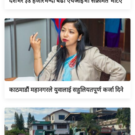
देशभर ३४ हजारभन्दा बढी एचआइभी संक्रमित भेटिए
काठमाडौं महानगरले युवालाई सहुलियतपूर्ण कर्जा दिने