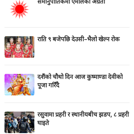
समानुपातिकमा एमालेको अग्रता
राति ९ बजेपछि देउसी–भैलो खेल्न रोक
दशैंको चौथो दिन आज कुष्माण्डा देवीको
पूजा गरिँदै
रसुवामा प्रहरी र स्थानीयबीच झडप, ८ प्रहरी
घाइते