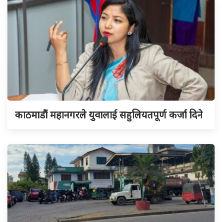
काठमाडौं महानगरले युवालाई सहुलियतपूर्ण कर्जा दिने