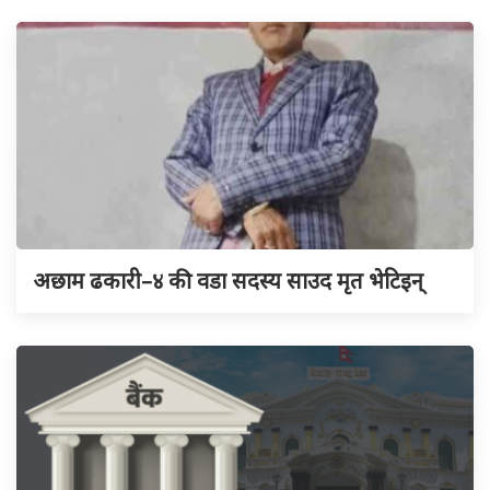
अछाम ढकारी–४ की वडा सदस्य साउद मृत भेटिइन्