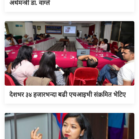
अर्थमन्त्री डा. वाग्ले
देशभर ३४ हजारभन्दा बढी एचआइभी संक्रमित भेटिए