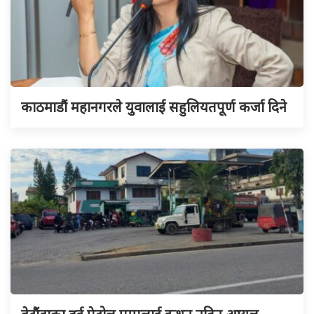
काठमाडौं महानगरले युवालाई सहुलियतपूर्ण कर्जा दिने