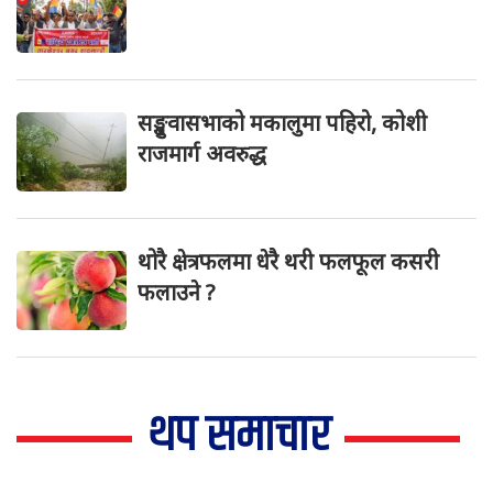
सङ्खुवासभाको मकालुमा पहिरो, कोशी
राजमार्ग अवरुद्ध
थोरै क्षेत्रफलमा धेरै थरी फलफूल कसरी
फलाउने ?
थप समाचार