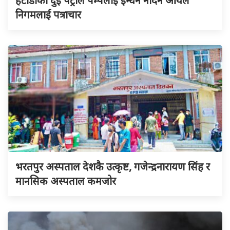
हेटौंडाका दुई पेट्रोल पम्पलाई इन्धन नदिन आयल
निगमलाई पत्राचार
भरतपुर अस्पताल देशकै उत्कृष्ट, गजेन्द्रनारायण सिंह र
मानसिक अस्पताल कमजोर