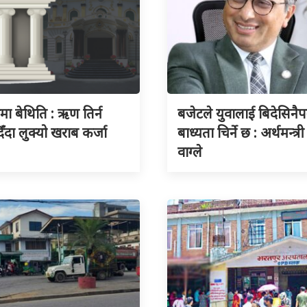
ुमा बेथिति : ऋण तिर्न
बजेटले युवालाई बिदेसिनैपर्
िँदा लुक्यो खराब कर्जा
बाध्यता चिर्ने छ : अर्थमन्त्री
वाग्ले