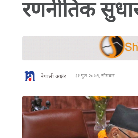
रणनीतिक सुधार
११ पुस २०७९, सोमबार
नेपाली अक्षर