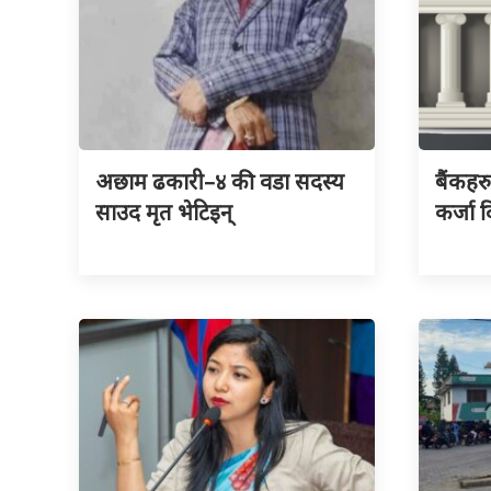
अछाम ढकारी–४ की वडा सदस्य
बैंकहर
साउद मृत भेटिइन्
कर्जा द