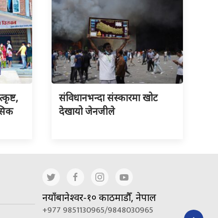
ृष्ट,
संविधानभन्दा संस्कारमा खोट
नसिक
देखायो जेनजीले
नयाँबानेश्वर-१० काठमाडौँ, नेपाल
+977 9851130965/9848030965