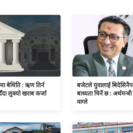
ुमा बेथिति : ऋण तिर्न
बजेटले युवालाई बिदेसिनैपर्
िँदा लुक्यो खराब कर्जा
बाध्यता चिर्ने छ : अर्थमन्त्री
वाग्ले