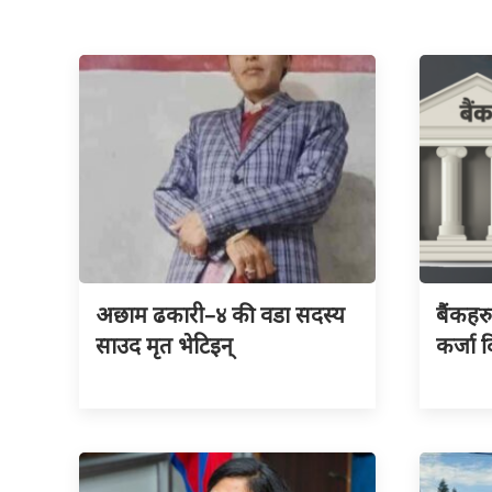
अछाम ढकारी–४ की वडा सदस्य
बैंकहर
साउद मृत भेटिइन्
कर्जा द