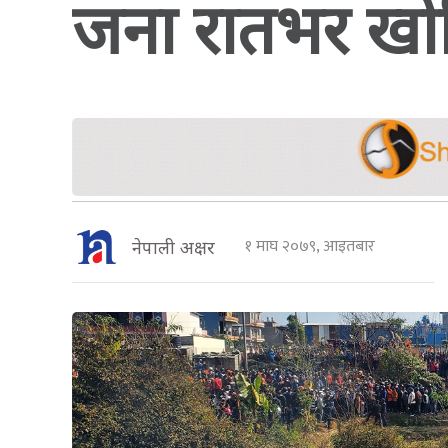
जना रातभर खो
१ माघ २०७९, आइतबार
नेपाली अक्षर