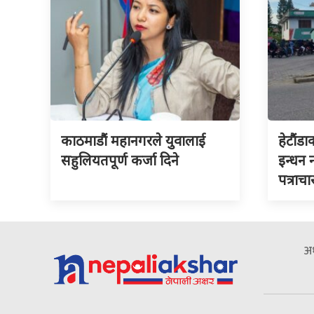
काठमाडौं महानगरले युवालाई
हेटौंडा
सहुलियतपूर्ण कर्जा दिने
इन्धन
पत्राचा
अध