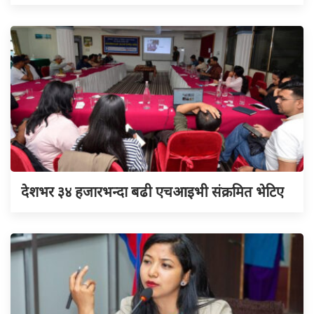
देशभर ३४ हजारभन्दा बढी एचआइभी संक्रमित भेटिए