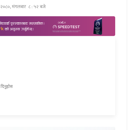
्ठ २०८०, मंगलबार ८ : ५२ बजे
ा दिनुहोस