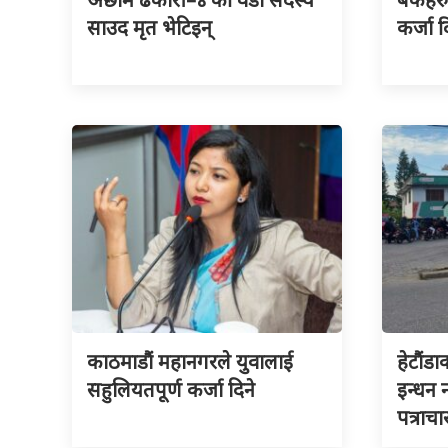
साउद मृत भेटिइन्
कर्जा द
काठमाडौं महानगरले युवालाई
हेटौंडा
सहुलियतपूर्ण कर्जा दिने
इन्धन
पत्राचा