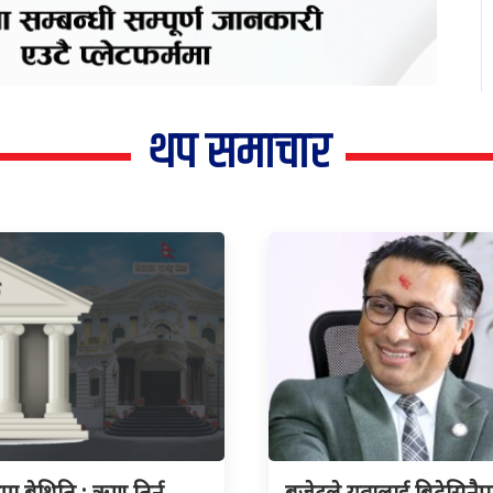
थप समाचार
ुमा बेथिति : ऋण तिर्न
बजेटले युवालाई बिदेसिनैपर्