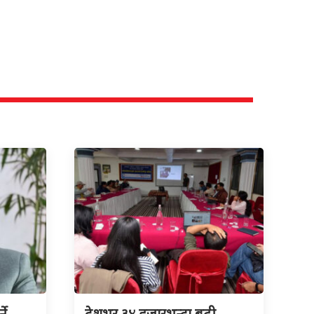
ने
देशभर ३४ हजारभन्दा बढी