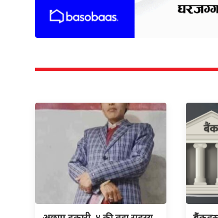
अछाम ढकारी–४ की वडा सदस्य
बैंकहर