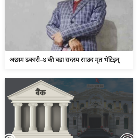
अछाम ढकारी–४ की वडा सदस्य साउद मृत भेटिइन्