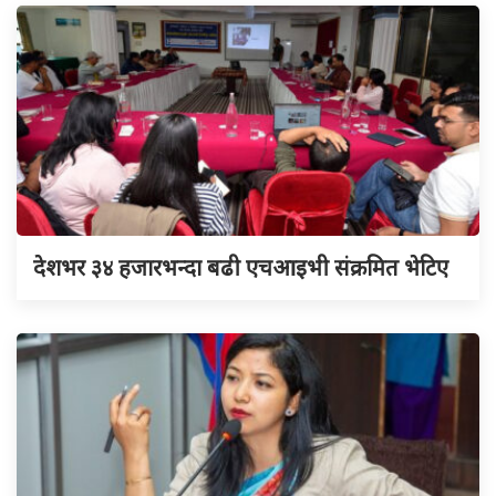
देशभर ३४ हजारभन्दा बढी एचआइभी संक्रमित भेटिए