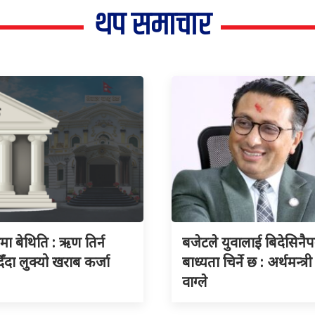
थप समाचार
ुमा बेथिति : ऋण तिर्न
बजेटले युवालाई बिदेसिनैपर्
िँदा लुक्यो खराब कर्जा
बाध्यता चिर्ने छ : अर्थमन्त्री
वाग्ले