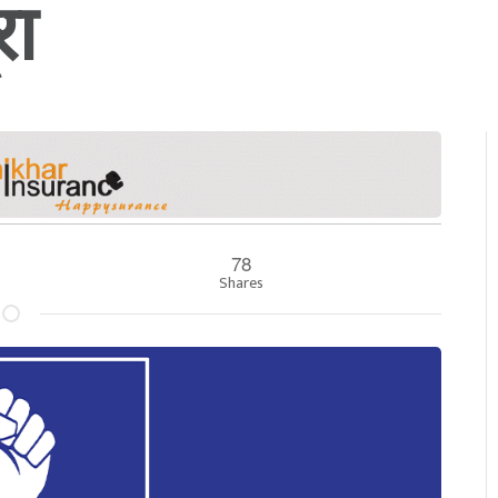
रा
78
Shares