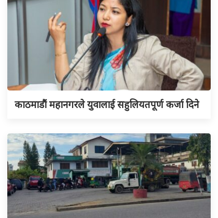
काठमाडौं महानगरले युवालाई सहुलियतपूर्ण कर्जा दिने