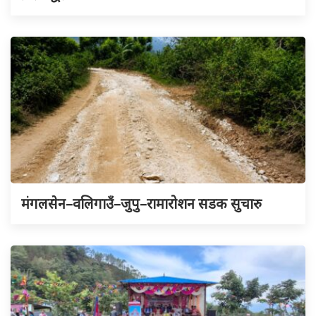
मंगलसेन–वलिगाउँ–जुपु–रामारोशन सडक सुचारु