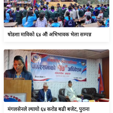
षोडशा माविको ६४ औं अभिभावक भेला सम्पन्न
मंगलसेनले ल्यायो ६४ करोड बढी बजेट, पुराना