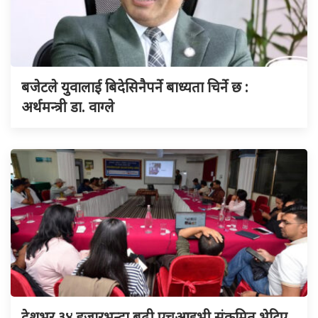
बजेटले युवालाई बिदेसिनैपर्ने बाध्यता चिर्ने छ :
अर्थमन्त्री डा. वाग्ले
देशभर ३४ हजारभन्दा बढी एचआइभी संक्रमित भेटिए