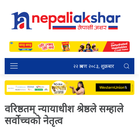
२२ श्रावण २०८३, शुक्रबार
वरिष्ठतम् न्यायाधीश श्रेष्ठले सम्हाले
सर्वोच्चको नेतृत्व