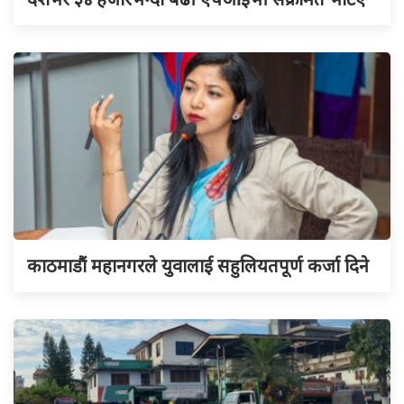
काठमाडौं महानगरले युवालाई सहुलियतपूर्ण कर्जा दिने