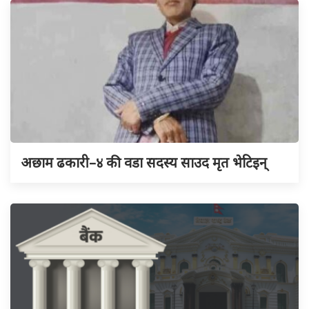
अछाम ढकारी–४ की वडा सदस्य साउद मृत भेटिइन्