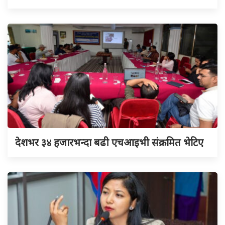
देशभर ३४ हजारभन्दा बढी एचआइभी संक्रमित भेटिए