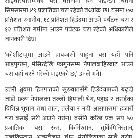
साइबेरियासम्मका चरा बेतनामा हेर्न पाइन्छ। बेतना
सिमसारमा ४९ प्रजातिका चरा रहेको तथ्यांक छ। यसमा ७०
प्रतिशत स्थानीय, १८ प्रतिशत हिउँदमा आउने पर्यटक चरा र
१२ प्रतिशत गर्मीमा आउने पर्यटक चरा रहेको अधिकारीले
जानकारी दिए।
‘कोशीटप्पुमा आउने प्रायःजसो पाहुना चरा यहाँ पनि
आइपुग्छन्, मंसिरदेखि फागुनसम्म नेपालबाहिरबाट आउने
चरा यहाँ बस्ने गरेको पाइएको छ,’ उनले भने।
उत्तरी ध्रुवमा हिमपातको सुरुवातसँगै हिउँदयामको बढ्दो
जाडो छल्न नेपालका तल्लो हिमाली भेग, पहाड र तराईका
विभिन्न भूभाग तथा ताल, तलैया र नदी आसपासमा हजारौँ
चरा बसाइँ सरी आउने गर्छन्। बर्सेनि करिब एक सय ५०
प्रजातिका चरा रुस, किर्गिस्तान, तुर्किमिनिस्तान,
उज्वेकिस्तान, अजरवैजान, चीन, मंगोलियाका साथै युरोप,