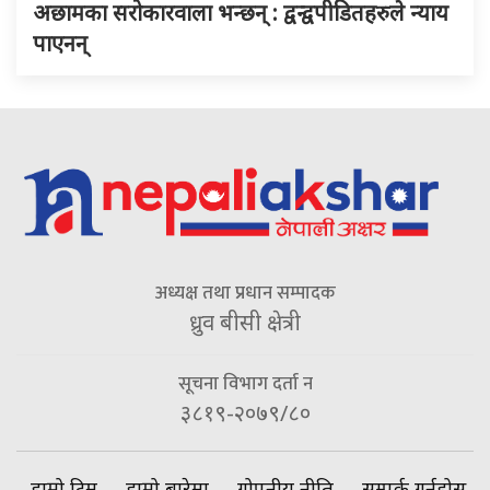
अछामका सरोकारवाला भन्छन् : द्वन्द्वपीडितहरुले न्याय
पाएनन्
अध्यक्ष तथा प्रधान सम्पादक
ध्रुव बीसी क्षेत्री
सूचना विभाग दर्ता न
३८१९-२०७९/८०
हाम्रो टिम
हाम्रो बारेमा
गोपनीय नीति
सम्पर्क गर्नुहोस्