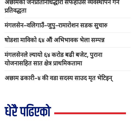
अछामका जनप्रतिनिधिद्धारा सेफहाउस व्यवस्थापन गर्ने
प्रतिवद्धता
मंगलसेन–वलिगाउँ–जुपु–रामारोशन सडक सुचारु
षोडशा माविको ६४ औं अभिभावक भेला सम्पन्न
मंगलसेनले ल्यायो ६४ करोड बढी बजेट, पुराना
योजनासहित सात क्षेत्र प्राथमिकतामा
अछाम ढकारी–४ की वडा सदस्य साउद मृत भेटिइन्
धेरै पढिएको