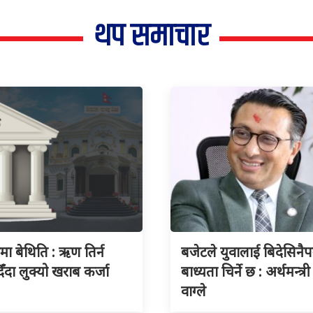
थप समाचार
ुमा बेथिति : ऋण तिर्न
बजेटले युवालाई बिदेसिनैपर्
िँदा लुक्यो खराब कर्जा
बाध्यता चिर्ने छ : अर्थमन्त्री
वाग्ले