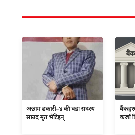
अछाम ढकारी–४ की वडा सदस्य
बैंकहर
साउद मृत भेटिइन्
कर्जा द