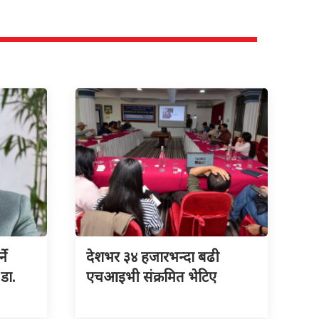
ने
देशभर ३४ हजारभन्दा बढी
 डा.
एचआइभी संक्रमित भेटिए