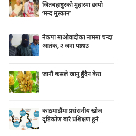
जितबहादुरको मुहारमा छायो
‘मन्द मुस्कान’
नेकपा माओवादीका नाममा चन्दा
आतंक, २ जना पक्राउ
जानौं कसले खानु हुँदैन केरा
काठमाडौंमा प्रसंसनीय खोज
दृष्टिकोण बारे प्रशिक्षण हुने