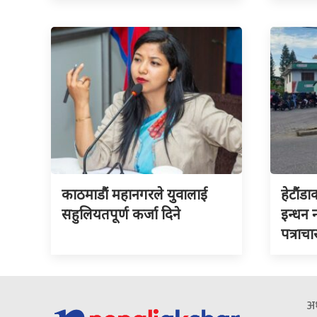
काठमाडौं महानगरले युवालाई
हेटौंडा
सहुलियतपूर्ण कर्जा दिने
इन्धन
पत्राचा
अध