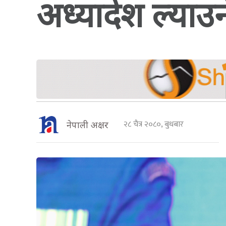
अध्यादेश ल्याउनेछ
२८ चैत्र २०८०, बुधबार
नेपाली अक्षर