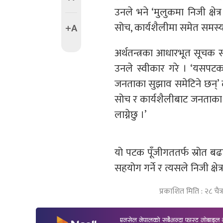
उनले भने ‘मुलुकमा निजी क्षेत
सोच, कार्यशैलीमा समेत समस्या
+A
अर्थतन्त्रका आधारभूत सूचक सक
उनले स्वीकार गरे । ‘यसपटक न
जनताका सुझाव समेटिने छन्’ 
सोच र कार्यशैलीबाट जनताका अ
लाग्नेछु ।’
यो पटक पूँजीगततर्फ स्रोत बढा
सहयोग गर्ने र त्यसले निजी क्ष
प्रकाशित मिति : २८ चै