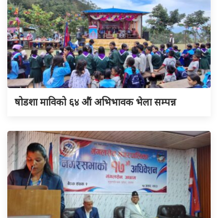
षोडशा माविको ६४ औं अभिभावक भेला सम्पन्न