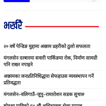
भर्खरै
२० वर्षे पेन्डिङ मुद्दामा अछाम प्रहरीको ठुलो सफलता
मंगलसेन दरबारमा सवारी पार्किङमा रोक, निर्माण सामग्री
पनि राख्न नपाइने
अछामका जनप्रतिनिधिद्धारा सेफहाउस व्यवस्थापन गर्ने
प्रतिवद्धता
मंगलसेन–वलिगाउँ–जुपु–रामारोशन सडक सुचारु
षोडशा माविको ६४ औं अभिभावक भेला सम्पन्न