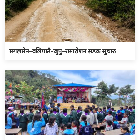
मंगलसेन–वलिगाउँ–जुपु–रामारोशन सडक सुचारु