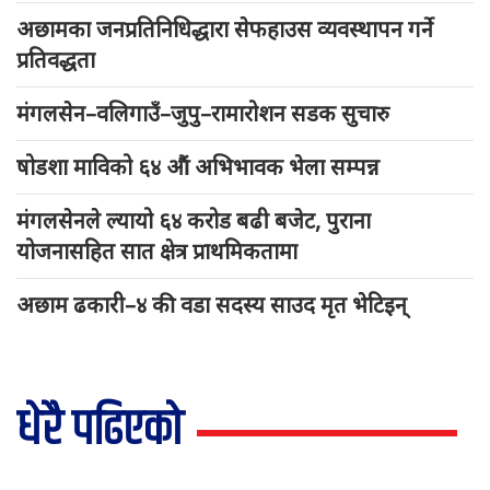
अछामका जनप्रतिनिधिद्धारा सेफहाउस व्यवस्थापन गर्ने
प्रतिवद्धता
मंगलसेन–वलिगाउँ–जुपु–रामारोशन सडक सुचारु
षोडशा माविको ६४ औं अभिभावक भेला सम्पन्न
मंगलसेनले ल्यायो ६४ करोड बढी बजेट, पुराना
योजनासहित सात क्षेत्र प्राथमिकतामा
अछाम ढकारी–४ की वडा सदस्य साउद मृत भेटिइन्
धेरै पढिएको