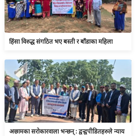
हिंसा विरुद्ध संगठित भए बस्ती र बाँडाका महिला
अछामका सरोकारवाला भन्छन् : द्वन्द्वपीडितहरुले न्याय