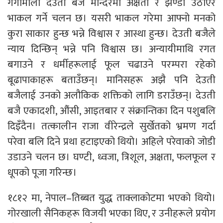
गंगामाला देउती बजै मन्दिरमा अक्षता र झण्डा उठाएर
भाकल गर्ने चलन छ। यसरी भाकल गरेमा आफ्नो मनको
कुरा साकार हुन्छ भन्ने विश्वास र आस्था हुन्छ। देउती बजैले
न्याय दिन्छिन् भन्ने पनि विश्वास छ। अन्यायीमाथि रगत
बगाउने र धर्मीहरूलाई फूल चढाउने परम्परा रहेको
बूढापाकाहरू बताउँछन्। मानिसहरू अझै पनि देउती
बजैलाई उनको अलौकिक शक्तिको लागि डराउँछन्। देउती
बजै एकादशी, औंसी, आइतबार र संक्रान्तिका दिन पशुबलि
दिइँदैन। तत्कालीन राजा वीरेन्द्रले सुर्खेतको भ्रमण गर्दा
परेवा बलि दिने प्रथा हटाइएको थियो। अहिले परेवाको जोडी
उडाउने चलन छ। घण्टी, ध्वजा, त्रिशूल, अक्षता, फलफूल र
धूपको पूजा गरिन्छ।
१८१२ मा, नेपाल–तिब्बत युद्ध ताक्लाकोटमा भएको थियो।
गोरखाली सैनिकहरू विजयी भएका थिए, र उनीहरूले प्रयोग