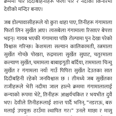
क्रममा चार दिदीबहिनीहरू फेला पारे र नदीको किनारमा
देवीको मन्दिर बनाए।
जब डोल्पावासीहरूले यो कुरा थाहा पाए, तिनीहरू गंगामाला
फिर्ता लिन सुर्खेत आए। त्यसबेला गंगामाला रिसाएर बेपत्ता
भइन्। गायब भएकी गंगामाया पछि रोल्पामा पुन देखा परेको
विश्वास गरिन्छ। केशमला सल्यान कालिकामती, रत्नमाला
सुर्खेत गोच्छे पोखरा, रुद्रमाला सुर्खेत सुघाट, चतुरमाला
कल्याण सुर्खेत, चमामला बाबाइगुठी बर्दिया, राममाला चिन्चु
सुर्खेत र गंगामला नयाँ गाउँ पिपिरा सुर्खेत देउतका सात
दिदीबहिनी रहेको जनविश्वास छ । तीमध्ये जब सुर्खेतका
राजीहरूले भेरी नदीमा जाल हाल्ने क्रममा गंगामालालाई
कन्याको रूपमा भेटे, तिनीहरू आश्चर्यचकित र भयभीत दुवै
भए। देवीले तिनीहरूलाई शान्त पार्दै भनिन्, “नडराऊ, बरु
मलाई उपयुक्त ठाउँमा स्थापित गर।“ उनले माछा र मासु