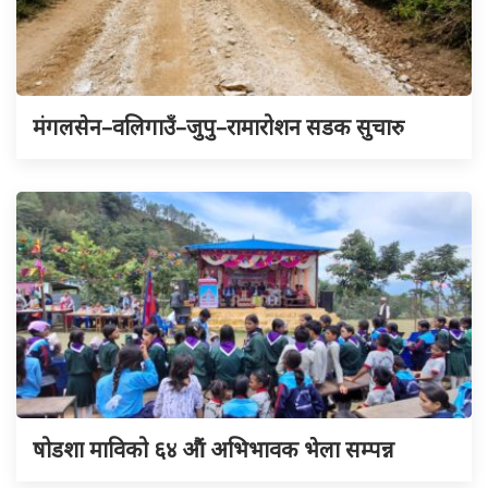
मंगलसेन–वलिगाउँ–जुपु–रामारोशन सडक सुचारु
षोडशा माविको ६४ औं अभिभावक भेला सम्पन्न