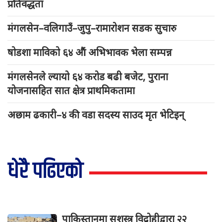
प्रतिवद्धता
मंगलसेन–वलिगाउँ–जुपु–रामारोशन सडक सुचारु
षोडशा माविको ६४ औं अभिभावक भेला सम्पन्न
मंगलसेनले ल्यायो ६४ करोड बढी बजेट, पुराना
योजनासहित सात क्षेत्र प्राथमिकतामा
अछाम ढकारी–४ की वडा सदस्य साउद मृत भेटिइन्
धेरै पढिएको
पाकिस्तानमा सशस्त्र विद्रोहीद्वारा २२