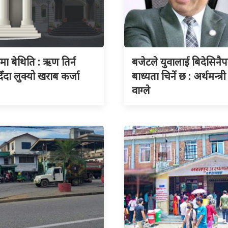
ुमा बेथिति : ऋण तिर्न
बजेटले युवालाई बिदेसिनैपर्
िँदा लुक्यो खराब कर्जा
बाध्यता चिर्ने छ : अर्थमन्त्री
वाग्ले