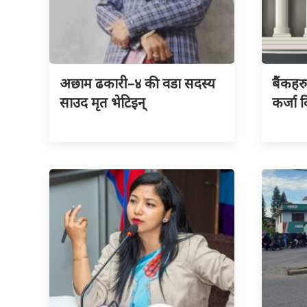
अछाम ढकारी–४ की वडा सदस्य
बैंकहर
साउद मृत भेटिइन्
कर्जा द