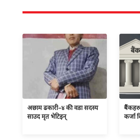
अछाम ढकारी–४ की वडा सदस्य
बैंकहर
साउद मृत भेटिइन्
कर्जा द