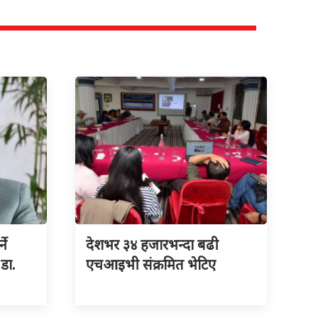
ने
देशभर ३४ हजारभन्दा बढी
 डा.
एचआइभी संक्रमित भेटिए