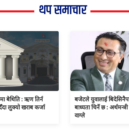
थप समाचार
ुमा बेथिति : ऋण तिर्न
बजेटले युवालाई बिदेसिनैपर्
िँदा लुक्यो खराब कर्जा
बाध्यता चिर्ने छ : अर्थमन्त्री
वाग्ले