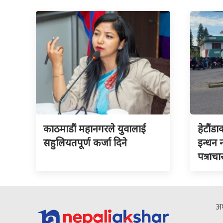
काठमाडौं महानगरले युवालाई
हेटौंडा
सहुलियतपूर्ण कर्जा दिने
इन्धन
पत्राचा
अध