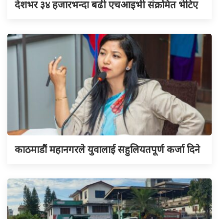
देशभर ३४ हजारभन्दा बढी एचआइभी संक्रमित भेटिए
काठमाडौं महानगरले युवालाई सहुलियतपूर्ण कर्जा दिने