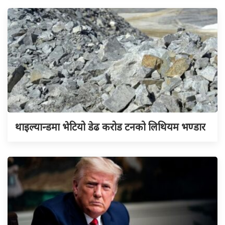
थाइल्यान्डमा भेटियो डेढ करोड टनको लिथियम भण्डार