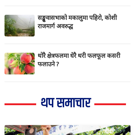
सङ्खुवासभाको मकालुमा पहिरो, कोशी
राजमार्ग अवरुद्ध
थोरै क्षेत्रफलमा धेरै थरी फलफूल कसरी
फलाउने ?
थप समाचार