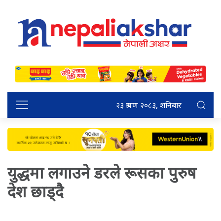
२३ श्रावण २०८३, शनिबार
युद्धमा लगाउने डरले रूसका पुरुष
देश छाड्दै