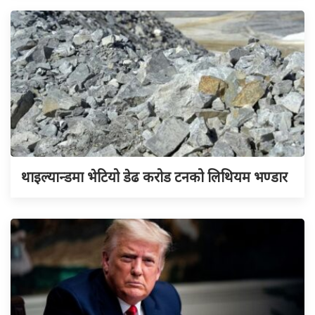
थाइल्यान्डमा भेटियो डेढ करोड टनको लिथियम भण्डार