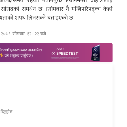
अध्यक्षसमेत रहेका नवनियुक्त प्रधानमन्त्री दाहाललाई
ांसदको समर्थन छ ।सोमबार नै मन्त्रिपरिषद्का केही
ीयताको शपथ लिनसक्ने बताइएको छ ।
स २०७९, सोमबार १२ : २२ बजे
ा दिनुहोस