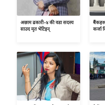
अछाम ढकारी–४ की वडा सदस्य
बैंकहर
साउद मृत भेटिइन्
कर्जा द