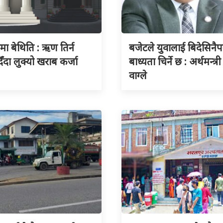
ुमा बेथिति : ऋण तिर्न
बजेटले युवालाई बिदेसिनैपर्
िँदा लुक्यो खराब कर्जा
बाध्यता चिर्ने छ : अर्थमन्त्री
वाग्ले