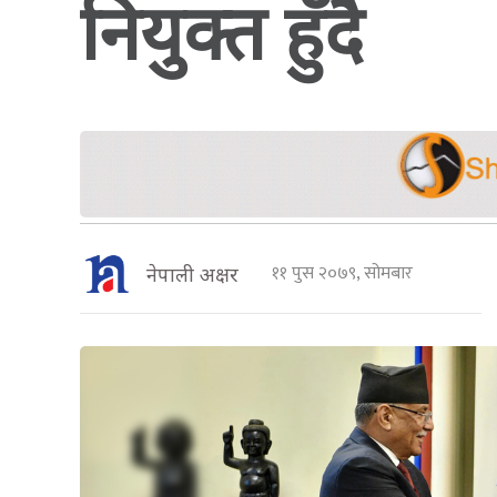
नियुक्त हुँदै
११ पुस २०७९, सोमबार
नेपाली अक्षर