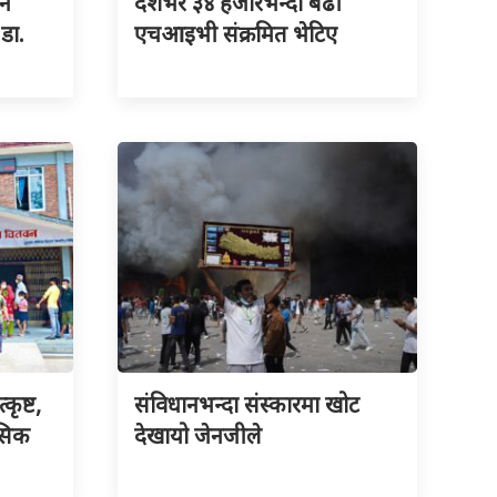
ने
देशभर ३४ हजारभन्दा बढी
 डा.
एचआइभी संक्रमित भेटिए
ृष्ट,
संविधानभन्दा संस्कारमा खोट
नसिक
देखायो जेनजीले