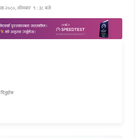
शाख २०८०, सोमबार ९ : ३८ बजे
ा दिनुहोस