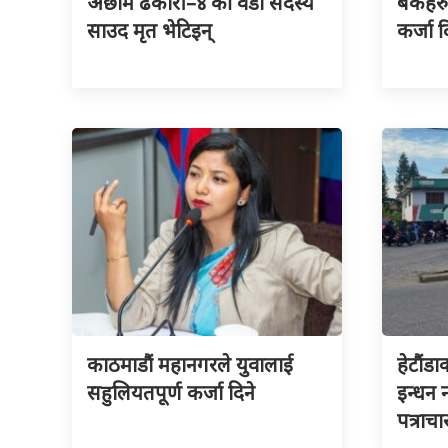
अछाम ढकारी–४ की वडा सदस्य
बैंकहर
साउद मृत भेटिइन्
कर्जा द
काठमाडौं महानगरले युवालाई
हेटौंडा
सहुलियतपूर्ण कर्जा दिने
इन्धन
पत्राचा