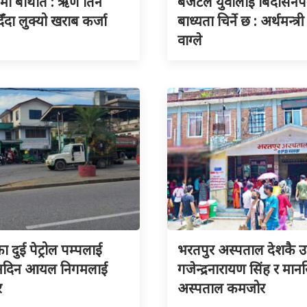
ुमा बेथिति : ऋण तिर्न
बजेटले युवालाई बिदेसिनैपर्
िँदा लुक्यो खराब कर्जा
बाध्यता चिर्ने छ : अर्थमन्त्री
वाग्ले
का दुई पेट्रोल पम्पलाई
भरतपुर अस्पताल देशकै उत्क
 नदिन आयल निगमलाई
गजेन्द्रनारायण सिंह र मा
र
अस्पताल कमजोर