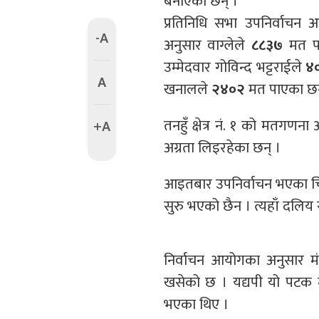
बनाएका छन् ।
प्रतिनिधि सभा उपनिर्वाचन अन
-A
अनुसार वाग्लेले
८८३७
मत पाए
उम्मेदवार गोविन्द भट्टराईले
४
A
खनालले
२४०२
मत पाएका छन
तनहुँ क्षेत्र नं. १ को मतगणन
+A
अग्रता लिइरहेका छन् ।
आइतबार उपनिर्वाचन भएका चितवन
सुरु भएको छैन । त्यहाँ दलिय
निर्वाचन आयोगका अनुसार 
खसेको छ । यद्यपी यो पटक
भएका थिए ।