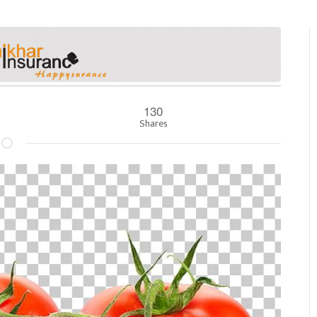
130
Shares