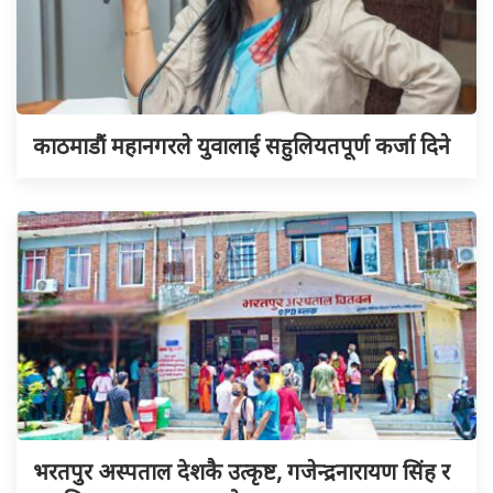
काठमाडौं महानगरले युवालाई सहुलियतपूर्ण कर्जा दिने
भरतपुर अस्पताल देशकै उत्कृष्ट, गजेन्द्रनारायण सिंह र