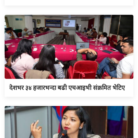
देशभर ३४ हजारभन्दा बढी एचआइभी संक्रमित भेटिए