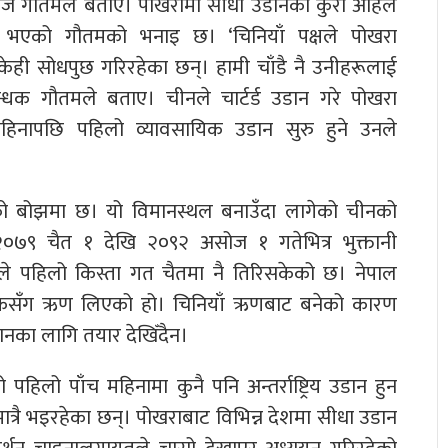
राज गौतमले बताए। पोखरामा सीधा उडानको कुरा अहिले
्त भएको गौतमको भनाइ छ। ‘चिनियाँ पक्षले पोखरा
ेही सोधपुछ गरिरहेका छन्। हामी चाँडै नै उनीहरूलाई
रबन्धक गौतमले बताए। चीनले चार्टर्ड उडान गरे पोखरा
हिनापछि पहिलो व्यावसायिक उडान सुरु हुने उनले
 बोझमा छ। यो विमानस्थल बनाउँदा लागेको चीनको
 २०७९ चैत १ देखि २०९२ असोज १ गतेभित्र भुक्तानी
िकरणले पहिलो किस्ता गत चैतमा नै तिरिसकेको छ। नेपाल
ंकसँग ऋण लिएको हो। चिनियाँ ऋणबाट बनेको कारण
ानका लागि तयार देखिँदैन।
हिलो पाँच महिनामा कुनै पनि अन्तर्राष्ट्रिय उडान हुन
त्रै भइरहेका छन्। पोखराबाट विभिन्न देशमा सीधा उडान