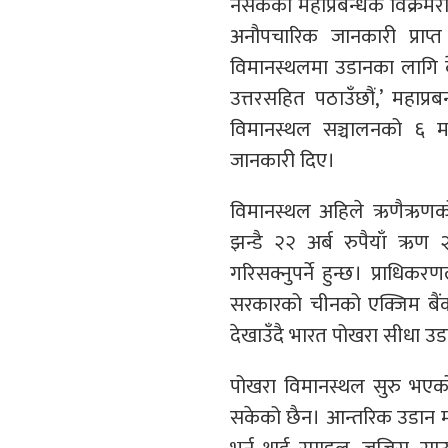
नसकेको महाप्रबन्धक विक्रम
अनौपचारिक जानकारी प्राप
विमानस्थलमा उडानका लागि क
उत्तरसहित पठाउँछौं,’ महाप्
विमानस्थल सञ्चालनको ६ म
जानकारी दिए।
विमानस्थल अहिले ऋणैऋणको
झन्डै २२ अर्ब रुपैयाँ ऋण
गरिसक्नुपर्ने हुन्छ। प्राध
सरकारको चीनको एक्जिम बै
देखाउँदै भारत पोखरा सीधा उड
पोखरा विमानस्थल सुरु भएको प
सकेको छैन। आन्तरिक उडान मा