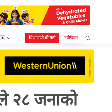
न्य
चिन्तनको चौतारी
राशिफल
ङले २८ जनाको