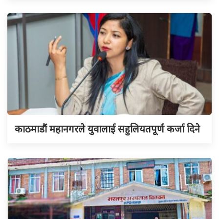
काठमाडौं महानगरले युवालाई सहुलियतपूर्ण कर्जा दिने