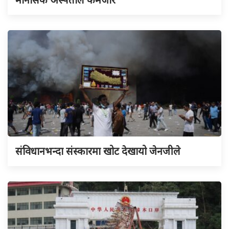
संविधानभन्दा संस्कारमा खोट देखायो जेनजीले