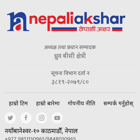
अध्यक्ष तथा प्रधान सम्पादक
ध्रुव बीसी क्षेत्री
सूचना विभाग दर्ता न
३८१९-२०७९/८०
हाम्रो टिम
हाम्रो बारेमा
गोपनीय नीति
सम्पर्क गर्नुहोस्
नयाँबानेश्वर-१० काठमाडौँ, नेपाल
+977 9851130965/9848030965