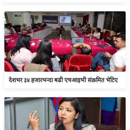
देशभर ३४ हजारभन्दा बढी एचआइभी संक्रमित भेटिए