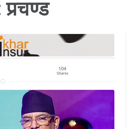
: प्रचण्ड
104
Shares