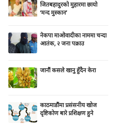
जितबहादुरको मुहारमा छायो
‘मन्द मुस्कान’
नेकपा माओवादीका नाममा चन्दा
आतंक, २ जना पक्राउ
जानौं कसले खानु हुँदैन केरा
काठमाडौंमा प्रसंसनीय खोज
दृष्टिकोण बारे प्रशिक्षण हुने