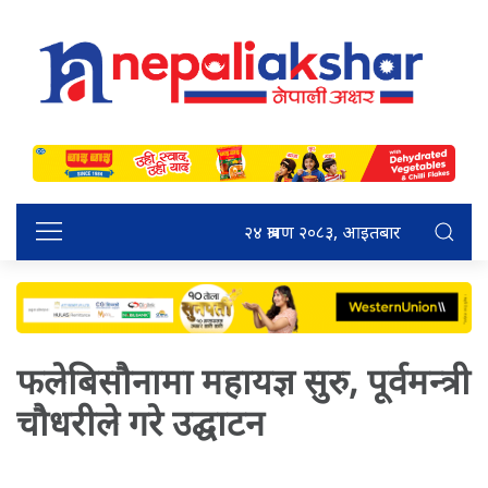
२४ श्रावण २०८३, आइतबार
फलेबिसौनामा महायज्ञ सुरु, पूर्वमन्त्री
चौधरीले गरे उद्घाटन