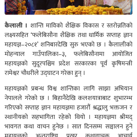
कैलाली ।
शान्ति माविको शैक्षिक विकास र स्तरोन्नतिको
लक्ष्यसहित ‘फलेबिसौना शैक्षिक तथा धार्मिक सप्ताह ज्ञान
महायज्ञ–२०८१’ शनिबारदेखि सुरु भएको छ । कैलालीको
मोहन्याल गाउँपालिका–३, फलेबिसौनामा आयोजित
महायज्ञको सुदूरपश्चिम प्रदेश सरकारका पूर्व कृषिमन्त्री
रामेश्वर चौधरीले उद्घाटन गरेका हुन् ।
महायज्ञको प्रबन्ध विश्व शान्तिका लागि साझा अभियान
नेपालले गरेको छ । बिहानैदेखि कलशयात्राबाट शुभारम्भ
गरिएको सप्ताह ज्ञान महायज्ञमा हजारौं श्रद्धालु भक्तजन र
स्थानीयको सहभागिता रहेको थियो । महायज्ञमा श्रीमद्
भावगत कथा वाचन हुनेछ । सात दिनसम्म सञ्चालन हुने
महायज्ञको अन्तराष्ट्रिय प्रखर कथावाचक आचार्य