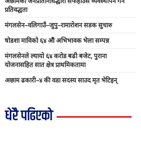
अछामका जनप्रतिनिधिद्धारा सेफहाउस व्यवस्थापन गर्ने
प्रतिवद्धता
मंगलसेन–वलिगाउँ–जुपु–रामारोशन सडक सुचारु
षोडशा माविको ६४ औं अभिभावक भेला सम्पन्न
मंगलसेनले ल्यायो ६४ करोड बढी बजेट, पुराना
योजनासहित सात क्षेत्र प्राथमिकतामा
अछाम ढकारी–४ की वडा सदस्य साउद मृत भेटिइन्
धेरै पढिएको