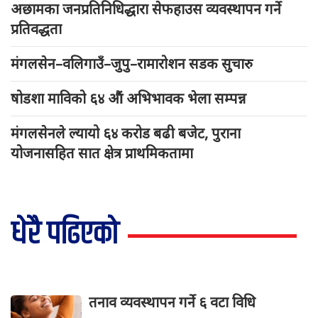
अछामका जनप्रतिनिधिद्धारा सेफहाउस व्यवस्थापन गर्ने
प्रतिवद्धता
मंगलसेन–वलिगाउँ–जुपु–रामारोशन सडक सुचारु
षोडशा माविको ६४ औं अभिभावक भेला सम्पन्न
मंगलसेनले ल्यायो ६४ करोड बढी बजेट, पुराना
योजनासहित सात क्षेत्र प्राथमिकतामा
धेरै पढिएको
तनाव व्यवस्थापन गर्ने ६ वटा विधि