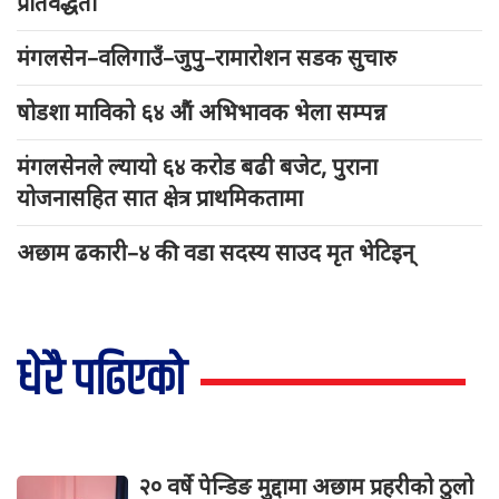
प्रतिवद्धता
मंगलसेन–वलिगाउँ–जुपु–रामारोशन सडक सुचारु
षोडशा माविको ६४ औं अभिभावक भेला सम्पन्न
मंगलसेनले ल्यायो ६४ करोड बढी बजेट, पुराना
योजनासहित सात क्षेत्र प्राथमिकतामा
अछाम ढकारी–४ की वडा सदस्य साउद मृत भेटिइन्
धेरै पढिएको
२० वर्षे पेन्डिङ मुद्दामा अछाम प्रहरीको ठुलो