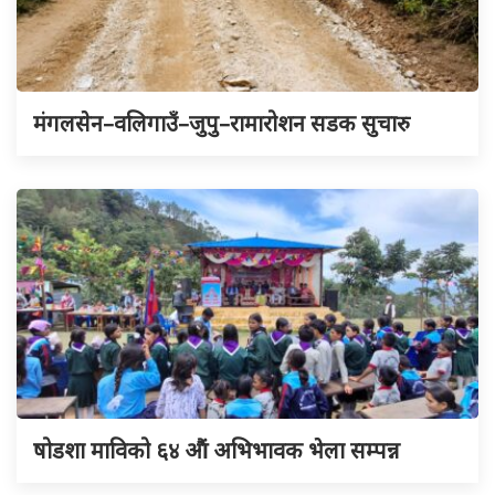
मंगलसेन–वलिगाउँ–जुपु–रामारोशन सडक सुचारु
षोडशा माविको ६४ औं अभिभावक भेला सम्पन्न