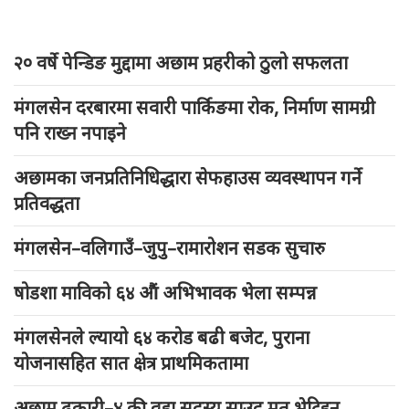
२० वर्षे पेन्डिङ मुद्दामा अछाम प्रहरीको ठुलो सफलता
मंगलसेन दरबारमा सवारी पार्किङमा रोक, निर्माण सामग्री
पनि राख्न नपाइने
अछामका जनप्रतिनिधिद्धारा सेफहाउस व्यवस्थापन गर्ने
प्रतिवद्धता
मंगलसेन–वलिगाउँ–जुपु–रामारोशन सडक सुचारु
षोडशा माविको ६४ औं अभिभावक भेला सम्पन्न
मंगलसेनले ल्यायो ६४ करोड बढी बजेट, पुराना
योजनासहित सात क्षेत्र प्राथमिकतामा
अछाम ढकारी–४ की वडा सदस्य साउद मृत भेटिइन्