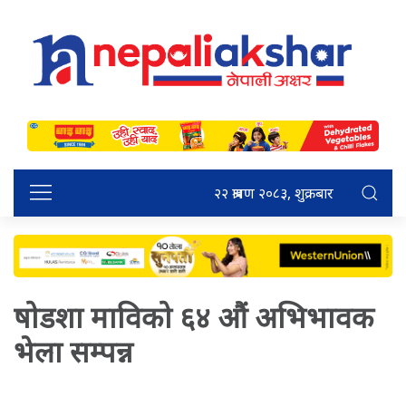
२२ श्रावण २०८३, शुक्रबार
षोडशा माविको ६४ औं अभिभावक
भेला सम्पन्न